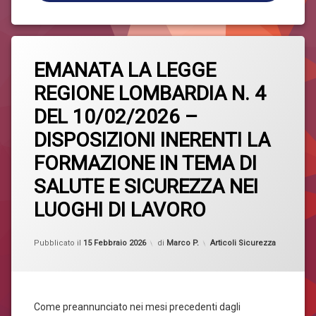
Taggato
Lascia
Formazione
EMANATA LA LEGGE
un
commento
REGIONE LOMBARDIA N. 4
su
Legge
EMANATA
DEL 10/02/2026 –
LA
Sicurezza
LEGGE
DISPOSIZIONI INERENTI LA
REGIONE
LOMBARDIA
FORMAZIONE IN TEMA DI
N.
4
SALUTE E SICUREZZA NEI
DEL
10/02/2026
LUOGHI DI LAVORO
–
DISPOSIZIONI
Aggiornato il
15 Febbraio 2026
INERENTI
Categorie:
Pubblicato il
15 Febbraio 2026
di
Marco P.
Articoli Sicurezza
LA
FORMAZIONE
IN
TEMA
DI
Come preannunciato nei mesi precedenti dagli