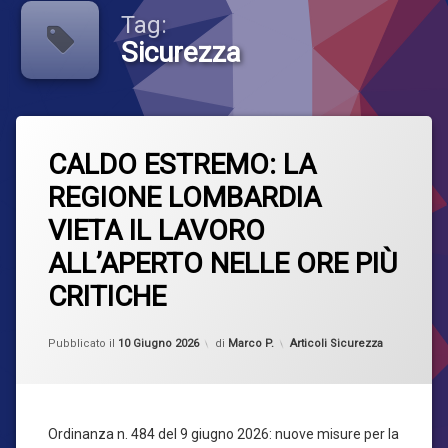
Formazione
Tag:
Sicurezza
Privacy
Sicurezza
Taggato
Lascia
SOS CLIENTI
Sicurezza
CALDO ESTREMO: LA
un
commento
REGIONE LOMBARDIA
su
CALDO
VIETA IL LAVORO
ESTREMO:
LA
ALL’APERTO NELLE ORE PIÙ
REGIONE
LOMBARDIA
CRITICHE
VIETA
IL
LAVORO
Aggiornato il
10 Giugno 2026
Categorie:
Pubblicato il
10 Giugno 2026
di
Marco P.
Articoli Sicurezza
ALL’APERTO
NELLE
ORE
PIÙ
CRITICHE
Ordinanza n. 484 del 9 giugno 2026: nuove misure per la