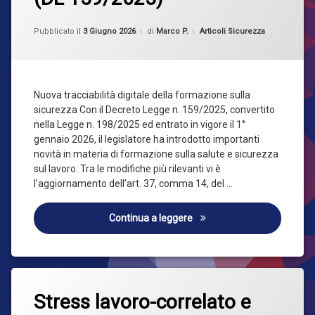
per
aziende
Aggiornato il
3 Giugno 2026
e
Categorie:
Pubblicato il
3 Giugno 2026
di
Marco P.
Articoli Sicurezza
lavoratori
dopo
la
modifica
dell’art.
Nuova tracciabilità digitale della formazione sulla
37
sicurezza Con il Decreto Legge n. 159/2025, convertito
del
nella Legge n. 198/2025 ed entrato in vigore il 1°
D.Lgs.
gennaio 2026, il legislatore ha introdotto importanti
81/08
(DL
novità in materia di formazione sulla salute e sicurezza
159/2025)
sul lavoro. Tra le modifiche più rilevanti vi è
l’aggiornamento dell’art. 37, comma 14, del …
Fascicolo Elettronico del L
Continua a leggere
Taggato
Lascia
lavoro
Stress lavoro-correlato e
un
commento