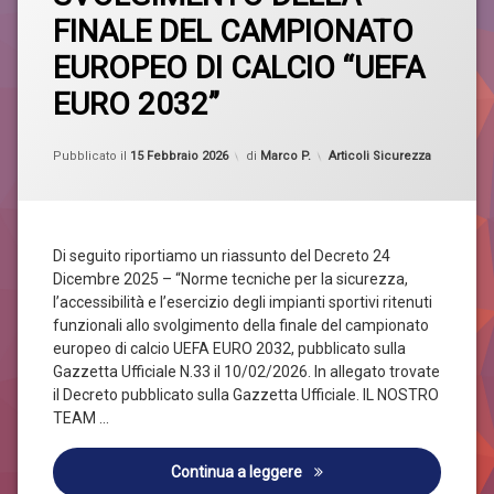
IMPIANTI
FINALE DEL CAMPIONATO
SPORTIVI
RITENUTI
EUROPEO DI CALCIO “UEFA
FUNZIONALI
ALLO
EURO 2032”
SVOLGIMENTO
DELLA
FINALE
Aggiornato il
15 Febbraio 2026
Categorie:
Pubblicato il
15 Febbraio 2026
di
Marco P.
Articoli Sicurezza
DEL
CAMPIONATO
EUROPEO
DI
CALCIO
Di seguito riportiamo un riassunto del Decreto 24
“UEFA
Dicembre 2025 – “Norme tecniche per la sicurezza,
EURO
2032”
l’accessibilità e l’esercizio degli impianti sportivi ritenuti
funzionali allo svolgimento della finale del campionato
europeo di calcio UEFA EURO 2032, pubblicato sulla
Gazzetta Ufficiale N.33 il 10/02/2026. In allegato trovate
il Decreto pubblicato sulla Gazzetta Ufficiale. IL NOSTRO
TEAM …
NORME TECNICHE PER LA S
Continua a leggere