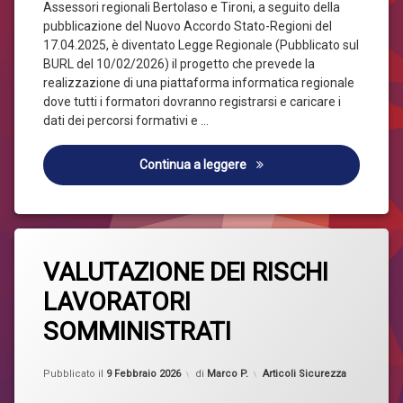
SALUTE
Assessori regionali Bertolaso e Tironi, a seguito della
E
pubblicazione del Nuovo Accordo Stato-Regioni del
SICUREZZA
17.04.2025, è diventato Legge Regionale (Pubblicato sul
NEI
BURL del 10/02/2026) il progetto che prevede la
LUOGHI
DI
realizzazione di una piattaforma informatica regionale
LAVORO
dove tutti i formatori dovranno registrarsi e caricare i
dati dei percorsi formativi e …
EMANATA LA LEGGE REGION
Continua a leggere
Taggato
Lascia
Sicurezza
VALUTAZIONE DEI RISCHI
un
commento
LAVORATORI
su
VALUTAZIONE
SOMMINISTRATI
DEI
RISCHI
LAVORATORI
Aggiornato il
9 Febbraio 2026
Categorie:
Pubblicato il
9 Febbraio 2026
di
Marco P.
Articoli Sicurezza
SOMMINISTRATI