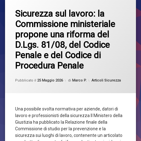
Taggato
Lascia
lavoro
Sicurezza sul lavoro: la
un
commento
Commissione ministeriale
su
Sicurezza
Sicurezza
propone una riforma del
sul
lavoro:
D.Lgs. 81/08, del Codice
la
Commissione
Penale e del Codice di
ministeriale
propone
Procedura Penale
una
riforma
Aggiornato il
25 Maggio 2026
del
Categorie:
Pubblicato il
25 Maggio 2026
di
Marco P.
Articoli Sicurezza
D.Lgs.
81/08,
del
Codice
Penale
Una possibile svolta normativa per aziende, datori di
e
lavoro e professionisti della sicurezza Il Ministero della
del
Giustizia ha pubblicato la Relazione finale della
Codice
Commissione di studio per la prevenzione e la
di
Procedura
sicurezza sui luoghi di lavoro, contenente un articolato
Penale