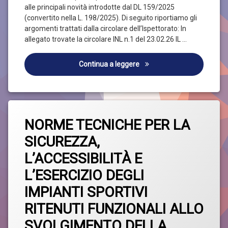
in
alle principali novità introdotte dal DL 159/2025
Legge
(convertito nella L. 198/2025). Di seguito riportiamo gli
n.
198/2025)
argomenti trattati dalla circolare dell’Ispettorato: In
allegato trovate la circolare INL n.1 del 23.02.26 IL …
ISPETTORATO NAZIONALE DEL
Continua a leggere
Taggato
Lascia
Norme
NORME TECNICHE PER LA
un
Tecniche
commento
SICUREZZA,
su
NORME
Sicurezza
L’ACCESSIBILITÀ E
TECNICHE
PER
L’ESERCIZIO DEGLI
LA
SICUREZZA,
IMPIANTI SPORTIVI
L’ACCESSIBILITÀ
E
RITENUTI FUNZIONALI ALLO
L’ESERCIZIO
DEGLI
SVOLGIMENTO DELLA