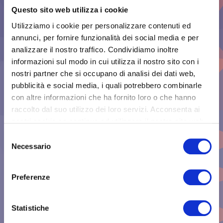
La presente normativa è stata pubblicata sulla
2026”
Questo sito web utilizza i cookie
Gazzetta Ufficiale n. 68 il 23 marzo 2026 ed è entrata in
vigore il 7 aprile 2026.La nuova Legge ha modificato il
Utilizziamo i cookie per personalizzare contenuti ed
quadro normativo in materia di SICUREZZA SUL
annunci, per fornire funzionalità dei social media e per
LAVORO AGILE (smart working). Nello specifico la nuova
analizzare il nostro traffico. Condividiamo inoltre
norma ha introdotto all’interno del D.Lgs. 81/08 (testo
informazioni sul modo in cui utilizza il nostro sito con i
Unico per la …
nostri partner che si occupano di analisi dei dati web,
pubblicità e social media, i quali potrebbero combinarle
LEGGE N.34 DEL 11.03.26 (
Continua a leggere
con altre informazioni che ha fornito loro o che hanno
raccolto dal suo utilizzo dei loro servizi. Acconsenta ai
nostri cookie se continua ad utilizzare il nostro sito web.
Taggato
Lascia
Selezione
Legge
LE PRINCIPALI NOVITÀ
un
Necessario
del
commento
INTRODOTTE DALLA LEGGE
consenso
su
Sicurezza
LE
N. 198/2025 –
Preferenze
PRINCIPALI
NOVITÀ
CONVERSIONE DEL
INTRODOTTE
DALLA
Statistiche
DECRETO SICUREZZA SUL
LEGGE