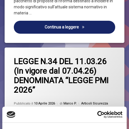
pacchetto di proposte di riforma destinato a incidere in
modo significativo sull’attuale sistema normativo in
materia …
Sicurezza sul lavoro: la Co
Continua a leggere
Taggato
Lascia
lavoro
LEGGE N.34 DEL 11.03.26
un
commento
(In vigore dal 07.04.26)
su
Legge
LEGGE
DENOMINATA “LEGGE PMI
N.34
Sicurezza
DEL
2026”
11.03.26
(In
vigore
Aggiornato il
10 Aprile 2026
Categorie:
Pubblicato il
10 Aprile 2026
di
Marco P.
Articoli Sicurezza
dal
07.04.26)
DENOMINATA
“LEGGE
PMI