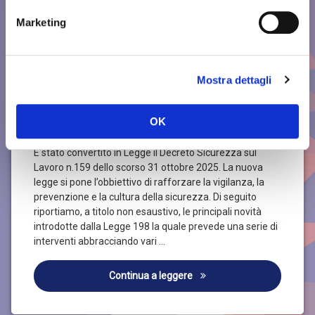
N.
LAVORO N.159 IN LEGGE
198/2025
Marketing
–
DEL DECRETO SALUTE E
CONVERSIONE
SICUREZZA SUL LAVORO
DEL
DECRETO
SICUREZZA
Mostra dettagli
Aggiornato il
27 Febbraio 2026
SUL
Categorie:
Pubblicato il
27 Febbraio 2026
di
Marco P.
Articoli Sicurezza
LAVORO
N.159
OK
IN
LEGGE
DEL
È stato convertito in Legge il Decreto Sicurezza sul
DECRETO
Lavoro n.159 dello scorso 31 ottobre 2025. La nuova
SALUTE
legge si pone l’obbiettivo di rafforzare la vigilanza, la
E
prevenzione e la cultura della sicurezza. Di seguito
SICUREZZA
riportiamo, a titolo non esaustivo, le principali novità
SUL
introdotte dalla Legge 198 la quale prevede una serie di
LAVORO
interventi abbracciando vari …
LE PRINCIPALI NOVITÀ IN
Continua a leggere