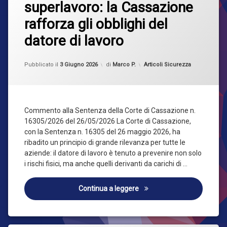
superlavoro: la Cassazione
su
Sicurezza
Stress
rafforza gli obblighi del
lavoro-
correlato
datore di lavoro
e
superlavoro:
la
Aggiornato il
3 Giugno 2026
Categorie:
Pubblicato il
3 Giugno 2026
di
Marco P.
Articoli Sicurezza
Cassazione
rafforza
gli
obblighi
del
Commento alla Sentenza della Corte di Cassazione n.
datore
16305/2026 del 26/05/2026 La Corte di Cassazione,
di
lavoro
con la Sentenza n. 16305 del 26 maggio 2026, ha
ribadito un principio di grande rilevanza per tutte le
aziende: il datore di lavoro è tenuto a prevenire non solo
i rischi fisici, ma anche quelli derivanti da carichi di …
Stress lavoro-correlato e su
Continua a leggere