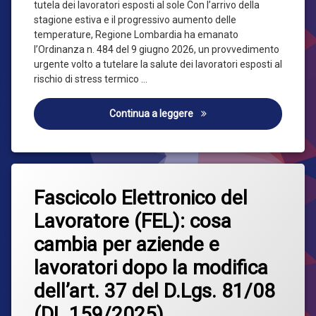
tutela dei lavoratori esposti al sole Con l’arrivo della
stagione estiva e il progressivo aumento delle
temperature, Regione Lombardia ha emanato
l’Ordinanza n. 484 del 9 giugno 2026, un provvedimento
urgente volto a tutelare la salute dei lavoratori esposti al
rischio di stress termico …
CALDO ESTREMO: LA REGIO
Continua a leggere
Taggato
Lascia
Decreto
Fascicolo Elettronico del
un
Legislativo
commento
Lavoratore (FEL): cosa
su
Fascicolo
Sicurezza
cambia per aziende e
Elettronico
del
lavoratori dopo la modifica
Lavoratore
(FEL):
dell’art. 37 del D.Lgs. 81/08
cosa
cambia
(DL 159/2025)