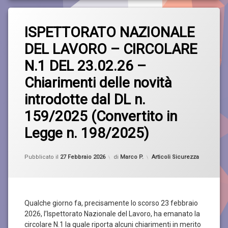
Taggato
Lascia
Sicurezza
ISPETTORATO NAZIONALE
un
commento
DEL LAVORO – CIRCOLARE
su
ISPETTORATO
N.1 DEL 23.02.26 –
NAZIONALE
DEL
Chiarimenti delle novità
LAVORO
–
introdotte dal DL n.
CIRCOLARE
N.1
159/2025 (Convertito in
DEL
23.02.26
Legge n. 198/2025)
–
Chiarimenti
Aggiornato il
27 Febbraio 2026
delle
Categorie:
Pubblicato il
27 Febbraio 2026
di
Marco P.
Articoli Sicurezza
novità
introdotte
dal
DL
n.
Qualche giorno fa, precisamente lo scorso 23 febbraio
159/2025
2026, l’Ispettorato Nazionale del Lavoro, ha emanato la
(Convertito
circolare N.1 la quale riporta alcuni chiarimenti in merito