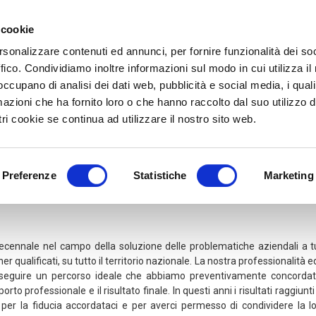
 cookie
g Group srl
rsonalizzare contenuti ed annunci, per fornire funzionalità dei so
ffico. Condividiamo inoltre informazioni sul modo in cui utilizza il 
 occupano di analisi dei dati web, pubblicità e social media, i qual
azioni che ha fornito loro o che hanno raccolto dal suo utilizzo d
ri cookie se continua ad utilizzare il nostro sito web.
Servizi
News
Contatti
Corsi Onl
Preferenze
Statistiche
Marketing
nnale nel campo della soluzione delle problematiche aziendali a tutti 
r qualificati, su tutto il territorio nazionale. La nostra professionalità
 seguire un percorso ideale che abbiamo preventivamente concordato
pporto professionale e il risultato finale. In questi anni i risultati raggi
e per la fiducia accordataci e per averci permesso di condividere la 