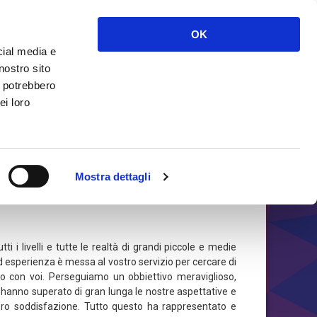
OK
Facebook
Instagram
LinkedIn
Email
cial media e
nostro sito
i potrebbero
ei loro
ine
Area Riservata GDPR
Mostra dettagli
i livelli e tutte le realtà di grandi piccole e medie
 ed esperienza è messa al vostro servizio per cercare di
 con voi. Perseguiamo un obbiettivo meraviglioso,
unti hanno superato di gran lunga le nostre aspettative e
loro soddisfazione. Tutto questo ha rappresentato e