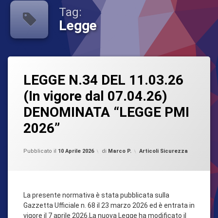
Formazione
Tag:
Legge
Privacy
Sicurezza
Taggato
Lascia
SOS CLIENTI
lavoro
LEGGE N.34 DEL 11.03.26
un
commento
(In vigore dal 07.04.26)
su
Legge
LEGGE
DENOMINATA “LEGGE PMI
N.34
Sicurezza
DEL
2026”
11.03.26
(In
vigore
Aggiornato il
10 Aprile 2026
Categorie:
Pubblicato il
10 Aprile 2026
di
Marco P.
Articoli Sicurezza
dal
07.04.26)
DENOMINATA
“LEGGE
PMI
La presente normativa è stata pubblicata sulla
2026”
Gazzetta Ufficiale n. 68 il 23 marzo 2026 ed è entrata in
vigore il 7 aprile 2026.La nuova Legge ha modificato il