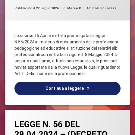
PEDAGOGICHE
Aggiornato il
22 Luglio 2024
ED
Categorie:
Pubblicato il
22 Luglio 2024
di
Marco P.
Articoli Sicurezza
EDUCATIVE
Lo scorso 15 Aprile è stata promulgata la legge
N.55/2024 in materia di ordinamento delle professioni
pedagogiche ed educative e istituzione dei relativi albi
professionali con entrata in vigore il: 8 Maggio 2024. Di
seguito riportiamo, a titolo non esaustivo, le principali
novità apportate dalla nuova Legge, le quali riguardano:
Art.1: Definizione della professione di …
LEGGE N. 55 DEL 15.04
Continua a leggere
Taggato
Lascia
Legge
LEGGE N. 56 DEL
un
commento
29.04.2024 – (DECRETO
su
PNNR