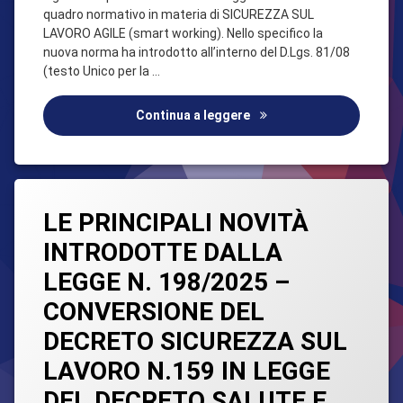
quadro normativo in materia di SICUREZZA SUL
LAVORO AGILE (smart working). Nello specifico la
nuova norma ha introdotto all’interno del D.Lgs. 81/08
(testo Unico per la …
LEGGE N.34 DEL 11.03.26
Continua a leggere
Taggato
Lascia
Legge
LE PRINCIPALI NOVITÀ
un
commento
INTRODOTTE DALLA
su
Sicurezza
LE
LEGGE N. 198/2025 –
PRINCIPALI
NOVITÀ
CONVERSIONE DEL
INTRODOTTE
DALLA
DECRETO SICUREZZA SUL
LEGGE
N.
LAVORO N.159 IN LEGGE
198/2025
–
DEL DECRETO SALUTE E