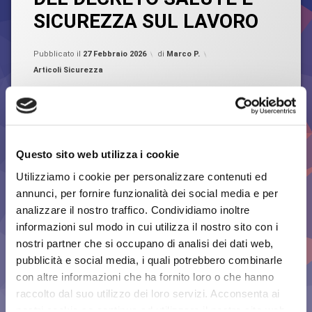
CONVERSIONE
SICUREZZA SUL LAVORO
DEL
DECRETO
SICUREZZA
Aggiornato il
27 Febbraio 2026
SUL
Pubblicato il
27 Febbraio 2026
di
Marco P.
LAVORO
Categorie:
Articoli Sicurezza
N.159
IN
LEGGE
DEL
DECRETO
È stato convertito in Legge il Decreto Sicurezza sul
SALUTE
Lavoro n.159 dello scorso 31 ottobre 2025. La nuova
Questo sito web utilizza i cookie
E
legge si pone l’obbiettivo di rafforzare la vigilanza, la
SICUREZZA
Utilizziamo i cookie per personalizzare contenuti ed
prevenzione e la cultura della sicurezza. Di seguito
SUL
riportiamo, a titolo non esaustivo, le principali novità
LAVORO
annunci, per fornire funzionalità dei social media e per
introdotte dalla Legge 198 la quale prevede una serie di
analizzare il nostro traffico. Condividiamo inoltre
interventi abbracciando vari …
informazioni sul modo in cui utilizza il nostro sito con i
nostri partner che si occupano di analisi dei dati web,
LE PRINCIPALI NOVITÀ 
Continua a leggere
pubblicità e social media, i quali potrebbero combinarle
con altre informazioni che ha fornito loro o che hanno
raccolto dal suo utilizzo dei loro servizi. Acconsenta ai
nostri cookie se continua ad utilizzare il nostro sito web.
Taggato