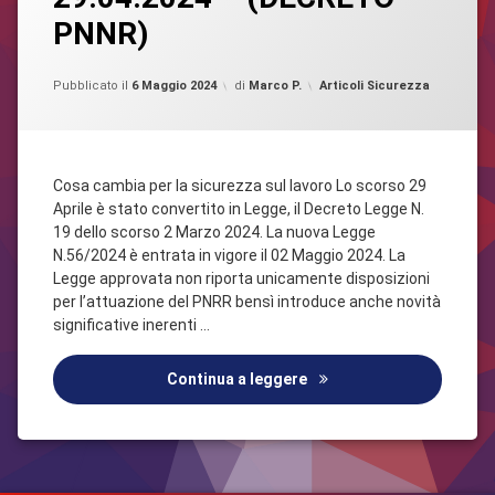
LEGGE
PNNR)
N.
Sicurezza
56
DEL
Aggiornato il
22 Luglio 2024
Categorie:
Pubblicato il
6 Maggio 2024
di
Marco P.
Articoli Sicurezza
29.04.2024
–
(DECRETO
PNNR)
Cosa cambia per la sicurezza sul lavoro Lo scorso 29
Aprile è stato convertito in Legge, il Decreto Legge N.
19 dello scorso 2 Marzo 2024. La nuova Legge
N.56/2024 è entrata in vigore il 02 Maggio 2024. La
Legge approvata non riporta unicamente disposizioni
per l’attuazione del PNRR bensì introduce anche novità
significative inerenti …
LEGGE N. 56 DEL 29.04.
Continua a leggere