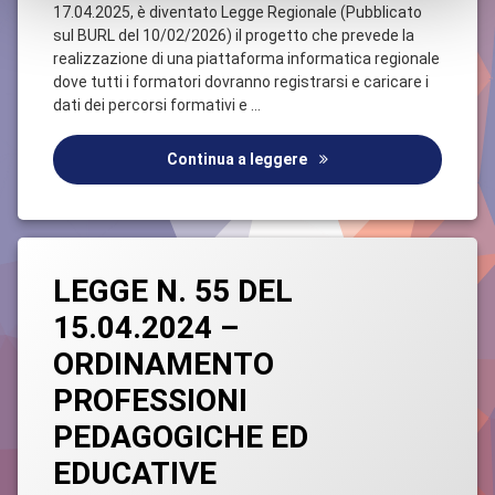
17.04.2025, è diventato Legge Regionale (Pubblicato
LUOGHI
DI
sul BURL del 10/02/2026) il progetto che prevede la
LAVORO
realizzazione di una piattaforma informatica regionale
dove tutti i formatori dovranno registrarsi e caricare i
dati dei percorsi formativi e …
EMANATA LA LEGGE REGIO
Continua a leggere
Taggato
Lascia
Legge
LEGGE N. 55 DEL
un
commento
15.04.2024 –
su
Professioni
LEGGE
Pedagogiche
ORDINAMENTO
N.
55
PROFESSIONI
Sicurezza
DEL
15.04.2024
PEDAGOGICHE ED
–
ORDINAMENTO
EDUCATIVE
PROFESSIONI