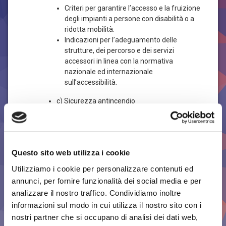
Criteri per garantire l’accesso e la fruizione
degli impianti a persone con disabilità o a
ridotta mobilità.
Indicazioni per l’adeguamento delle
strutture, dei percorso e dei servizi
accessori in linea con la normativa
nazionale ed internazionale
sull’accessibilità.
c) Sicurezza antincendio
Prescrizioni tecniche specifiche per
prevenzione e gestione dei rischi di
incendio durante eventi di grande
affluenza.
Questo sito web utilizza i cookie
Integrazione con norme tecniche nazionali
Utilizziamo i cookie per personalizzare contenuti ed
di prevenzione incendi, in coerenza con
annunci, per fornire funzionalità dei social media e per
l’ordinanza di deroga.
analizzare il nostro traffico. Condividiamo inoltre
d) Esercizio e gestione operativa degli
informazioni sul modo in cui utilizza il nostro sito con i
impianti
nostri partner che si occupano di analisi dei dati web,