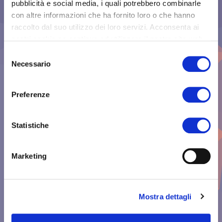
pubblicità e social media, i quali potrebbero combinarle
Requisiti minimi per la gestione quotidiana
con altre informazioni che ha fornito loro o che hanno
degli stadi impegnati nell’evento, inclusi:
raccolto dal suo utilizzo dei loro servizi. Acconsenta ai
Percorsi di entrata/uscita (ingressi,
nostri cookie se continua ad utilizzare il nostro sito web.
deflusso in sicurezza).
Selezione
Spazi per servizi medici e di
Necessario
emergenza.
del
Impianti tecnologici e di controllo
consenso
accessi.
Preferenze
e) Deroghe alle procedure ordinarie
Il decreto può derogare alle normali
Statistiche
procedure amministrative o tecniche (es.
autorizzazioni, tempistiche) per accelerare
l’adeguamento degli impianti nei tempi
Marketing
previsti dalla UEFA.
COLLEGAMENTI NORMATIVI E CONTESTO
Mostra dettagli
Questo decreto si inserisce nell’ambito delle
disposizioni del Decreto Legge n. 96/2025, che
ha dichiarato gli impianti sportivi per EURO 2032