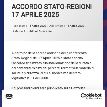
Formazione
ACCORDO STATO-REGIONI
Privacy
17 APRILE 2025
Sicurezza
Pubblicato il
18 Aprile 2025
Aggiornato il
18 Aprile 2025
Categorie:
di
Marco P.
Articoli Sicurezza
SOS CLIENTI
Al termine della seduta ordinaria della conferenza
Stato-Regioni del 17 Aprile 2025 è stato sancito
l’accordo finalizzato alla individuazione della durata e
dei contenuti minimi dei percorsi formativi in materia di
salute e sicurezza, di cui al medesimo decreto
legislativo n. 81 del 2008.
Nei prossimi giorni sarà pubblicato sulla Gazzetta
Ufficiale il testo completo relativo al sopracitato accordo
e ne renderemo disponibile una copia in allegato al
presente articolo.