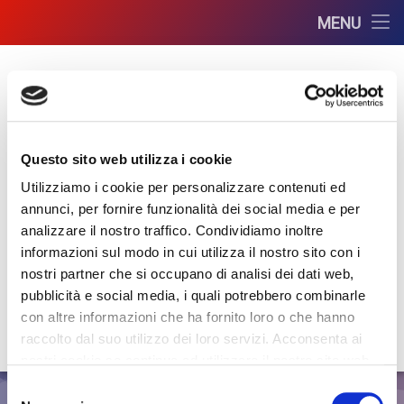
Home
MENU
Salta
Azienda
Azienda
al
contenuto
Chi Siamo
Servizi
Servizi
Servizi IT
Collaborazioni
Servizi IT
News
Questo sito web utilizza i cookie
Utilizziamo i cookie per personalizzare contenuti ed
Siti Web
Alimenti
Contatti
EM Consulting Group
annunci, per fornire funzionalità dei social media e per
analizzare il nostro traffico. Condividiamo inoltre
srl
Hosting
Ambiente
Corsi Online
informazioni sul modo in cui utilizza il nostro sito con i
nostri partner che si occupano di analisi dei dati web,
Reti Aziendali
Antincendio
Area Riservata GDPR
Safety & Technology
pubblicità e social media, i quali potrebbero combinarle
con altre informazioni che ha fornito loro o che hanno
Server
Certificazioni
Facebook
Instagram
LinkedIn
Email
raccolto dal suo utilizzo dei loro servizi. Acconsenta ai
nostri cookie se continua ad utilizzare il nostro sito web.
Consulenza
Selezione